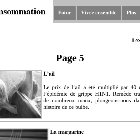
nsommation
Futur
Vivre ensemble
Plus
Il e
Page 5
L’ail
Le prix de l’ail a été multiplié par 40
l’épidémie de grippe H1N1. Remède trad
de nombreux maux, plongeons-nous dan
histoire de ce bulbe.
La margarine