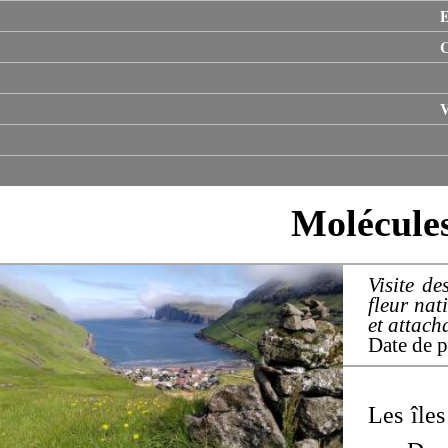
E
V
Molécules
Visite de
fleur nat
et attach
Date de p
Les île