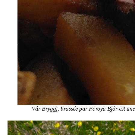
Vár
Bryggj
, brassée par Föroya Bjór est un