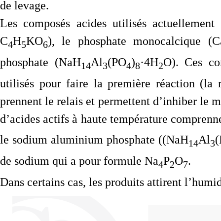
de levage.
Les composés acides utilisés actuellement 
C
H
KO
), le phosphate monocalcique (
4
5
6
phosphate (NaH
Al
(PO
)
·4H
O). Ces co
14
3
4
8
2
utilisés pour faire la première réaction (la
prennent le relais et permettent d’inhiber le 
d’acides actifs à haute température compren
le sodium aluminium phosphate ((NaH
Al
14
3
de sodium qui a pour formule Na
P
O
.
4
2
7
Dans certains cas, les produits attirent l’humi