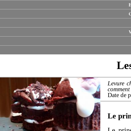
E
V
Le
Levure ch
comment 
Date de p
Le prin
Le prin