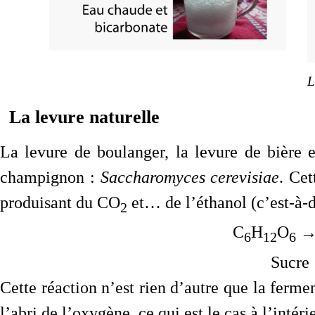
L
La levure naturelle
La levure de boulanger, la levure de bière 
champignon :
Saccharomyces cerevisiae
. Cet
produisant du CO
et… de l’éthanol (c’est-à-di
2
C
H
O
→
6
12
6
Sucre 
Cette réaction n’est rien d’autre que la fermen
l’abri de l’oxygène, ce qui est le cas à l’intéri