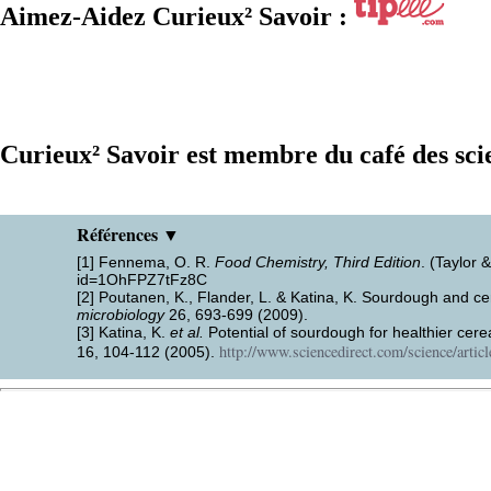
Aimez-Aidez Curieux² Savoir :
Curieux² Savoir est membre du café des sci
Références ▼
[1] Fennema, O. R.
Food Chemistry, Third Edition
. (Taylor 
id=1OhFPZ7tFz8C
[2] Poutanen, K., Flander, L. & Katina, K. Sourdough and cer
microbiology
26, 693-699 (2009).
[3] Katina, K.
et al.
Potential of sourdough for healthier cere
http://www.sciencedirect.com/science/arti
16, 104-112 (2005).