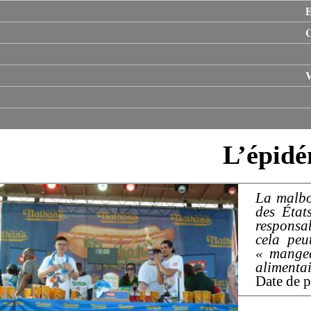
E
V
L’épidé
La malbou
des État
responsab
cela peu
« mangea
alimentai
Date de p