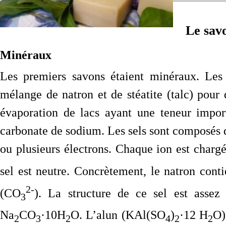
Le savo
Minéraux
Les premiers savons étaient minéraux. Les 
mélange de natron et de stéatite (talc) pour 
évaporation de lacs ayant une teneur impor
carbonate de sodium. Les sels sont composés d
ou plusieurs électrons. Chaque ion est char
sel est neutre. Concrètement, le natron cont
2-
(CO
). La structure de ce sel est assez
3
Na
CO
·10H
O. L’alun (KAl(SO
)
·12 H
O)
2
3
2
4
2
2