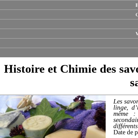
E
V
Histoire et Chimie des sav
s
Les savon
linge, d’
même : d
secondair
différent
Date de p