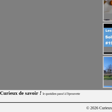
!
Curieux de savoir
le quotidien passé à l'éprouvette
© 2026 Curieux²