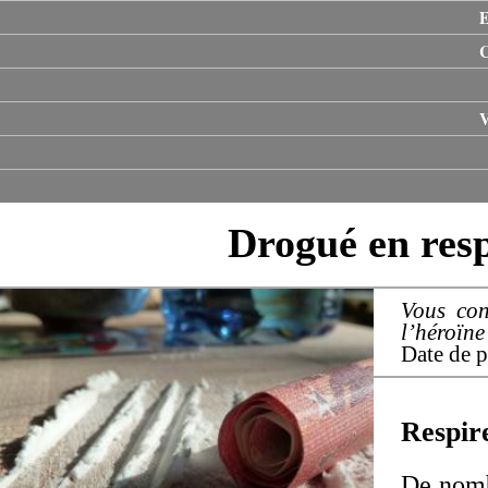
E
V
Drogué en respi
Vous con
l’héroïne
Date de p
Respir
De nomb