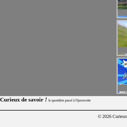
!
Curieux de savoir
le quotidien passé à l'éprouvette
© 2026 Curieux²